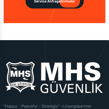
Service Anfrageformular
"Happy - Peaceful - Strategic" -Lösungspartner