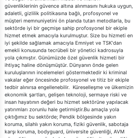
güvenliklerinin güvence altına alınmasını hukuka uygun,
adaletli, gizlilik politikasına bağlı, profosyonel ve
müşteri memnuniyetini ön planda tutan metodlarla, bu
sektörde iyi bir geçmişe sahip profosyonel bir ekiple
hizmet etmek amacıyla kurulmuştur. Size bu hizmeti en
iyi şekilde sağlamak amacıyla Emniyet ve TSK'dan
emekli konusunda tecrübeli bir yönetici kadrosuyla
yola çıkmıştır. Günümüzde özel güvenlik hizmeti bir
ihtiyaç haline dönüşmüştür. Dünyanın önde gelen
kuruluşlarının incelemeleri göstermektedir ki kriminal
vakalar eğer öncesinde profosyonel ve titiz bir ekiple
tedbir alınırsa engellenebilir. Küreselleşme ve ülkemizin
ekonomik şartları, gelişen teknoloji, sermaye riski ve
insan hayatının değeri bu hizmet sektörüne yapılacak
yatırımları zorunlu hale getirmiştir.Bu amaçla yola
çıktığımız bu sektörde; Pendik bölgesinde yakın
koruma, silahlı yakın koruma, fiziki güvenlik, sabotaja
karşı koruma, bodyguard, üniversite güvenliği, AVM